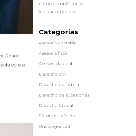
cómo cumplir con la
legislación laboral
Categorías
Asesoría contable
Asesoría fiscal
ar. Desde
Asesoría laboral
mento es una
Derecho civil
Derecho de familia
Derecho de sucesiones
Derecho laboral
Servicios jurídicos
Uncategorized